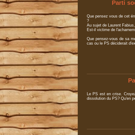
Parti so
Que pensez vous de cet én
?
Au sujet de Laurent Fabius, 
Est-il victime de l'acharne
Que pensez-vous de sa mena
cas ou le PS déciderait d'
Pa
Le PS est en crise. Croyez
dissolution du PS? Qu'en 