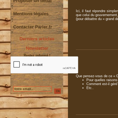
Proposer un débat
Ici, il faut répondre simp
Mentions légales
que celui du gouvernement, 
(pour débattre du « grand déb
Contacter Parler.fr
Derniers articles
Newsletter
Restez informé !
Que pensez-vous de ce « Gra
Pour quelles raisons 
Comment est-il géré
Etc..